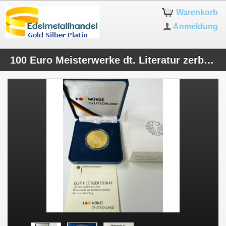
Warenkorb
Anmeldung
100 Euro Meisterwerke dt. Literatur zerbr.Krug mit Box und Zertifikat