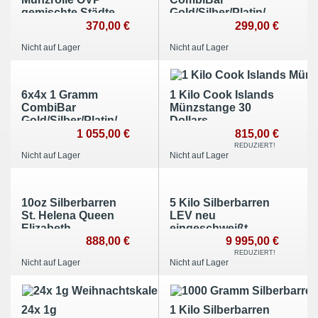
gemischte Städte
Gold/Silber/Platin/Palladiu
1988-1996 Silber
Barren
370,00 €
299,00 €
Nicht auf Lager
Nicht auf Lager
6x4x 1 Gramm
1 Kilo Cook Islands
CombiBar
Münzstange 30
Gold/Silber/Platin/Palladium
Dollars
Barren
1 055,00 €
815,00 €
REDUZIERT!
Nicht auf Lager
Nicht auf Lager
10oz Silberbarren
5 Kilo Silberbarren
St. Helena Queen
LEV neu
Elizabeth
eingeschweißt
888,00 €
9 995,00 €
REDUZIERT!
Nicht auf Lager
Nicht auf Lager
24x 1g
1 Kilo Silberbarren