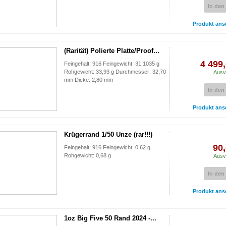
In den
Produkt ans
(Rarität) Polierte Platte/Proof...
4 499,
Feingehalt: 916 Feingewicht: 31,1035 g
Rohgewicht: 33,93 g Durchmesser: 32,70
Ausv
mm Dicke: 2,80 mm
In den
Produkt ans
Krügerrand 1/50 Unze (rar!!!)
90,
Feingehalt: 916 Feingewicht: 0,62 g
Rohgewicht: 0,68 g
Ausv
In den
Produkt ans
1oz Big Five 50 Rand 2024 -...