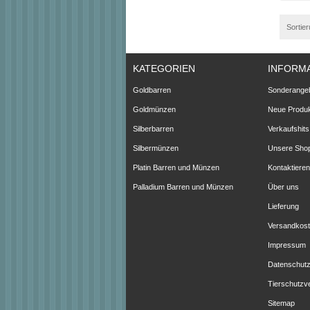
Sortie
KATEGORIEN
INFORM
Goldbarren
Sonderange
Goldmünzen
Neue Produ
Silberbarren
Verkaufshits
Silbermünzen
Unsere Sho
Platin Barren und Münzen
Kontaktieren
Palladium Barren und Münzen
Über uns
Lieferung
Versandkos
Impressum
Datenschutz
Tierschutzv
Sitemap