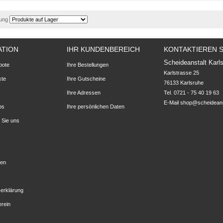
rung
ATION
IHR KUNDENBEREICH
KONTAKTIEREN S
Scheideanstalt Karl
bote
Ihre Bestellungen
Karlstrasse 25

kte
Ihre Gutscheine
76133 Karlsruhe
Ihre Adressen
Tel. 0721 - 75 40 19 63
E-Mail
shop@scheideans
ps
Ihre persönlichen Daten
 Sie uns
ten
erklärung
erein