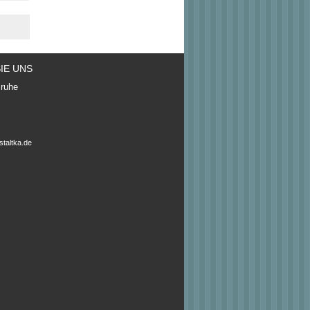
IE UNS
sruhe
taltka.de