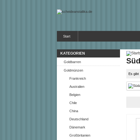
Start
KATEGORIEN
Süd
Goldbarren
Goldmünzen
Es gibt
Frankreich
Australien
Belgien
Chile
China
Deutschland
Dänemark
Großbritanien