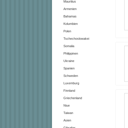
Mauritius
Armenien
Bahamas
Kolumbien
Polen
Tschechoslowakei
Somalia
Philippinen
Ukraine
Spanien
Schweden
Luxemburg
Finnland
Griechenland
Niue
Taiwan
Asien
Gibraltar