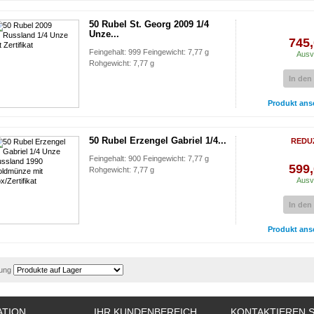
50 Rubel St. Georg 2009 1/4
Unze...
745,
Feingehalt: 999 Feingewicht: 7,77 g
Ausv
Rohgewicht: 7,77 g
In den
Produkt ans
50 Rubel Erzengel Gabriel 1/4...
REDU
Feingehalt: 900 Feingewicht: 7,77 g
599,
Rohgewicht: 7,77 g
Ausv
In den
Produkt ans
rung
ATION
IHR KUNDENBEREICH
KONTAKTIEREN S