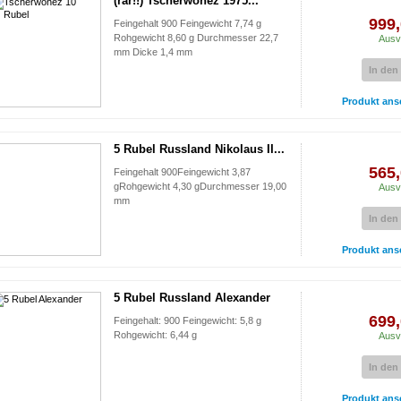
(rar!!) Tscherwonez 1975...
999,
Feingehalt 900 Feingewicht 7,74 g
Rohgewicht 8,60 g Durchmesser 22,7
Ausv
mm Dicke 1,4 mm
In den
Produkt ans
5 Rubel Russland Nikolaus II...
565,
Feingehalt 900Feingewicht 3,87
gRohgewicht 4,30 gDurchmesser 19,00
Ausv
mm
In den
Produkt ans
5 Rubel Russland Alexander
699,
Feingehalt: 900 Feingewicht: 5,8 g
Rohgewicht: 6,44 g
Ausv
In den
Produkt ans