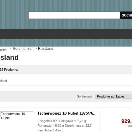
>
Goldmünzen
>
Russland
sland
 16 Produkte.
Sortierung
Tscherwonez 10 Rubel 1975/76...
929,
Feingehalt 900 Feingewicht 7,74 g
Rohgewicht 8,60 g Durchmesser 22,7
Au
mm Dicke 1,4 mm