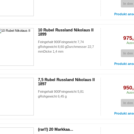
In den
Produkt ans
10 Rubel Russland Nikolaus II
1899
975,
Feingehalt 900Feingewicht 7,74
Ausv
gRohgewicht 8,60 gDurchmesser 22,7
mmDicke 1,4 mm
In den
Produkt ans
7,5 Rubel Russland Nikolaus II
1897
950,
Feingehalt 900Feingewicht 5,81
Ausv
gRohgewicht 6,45 g
In den
Produkt ans
(rar!!) 20 Markkaa...