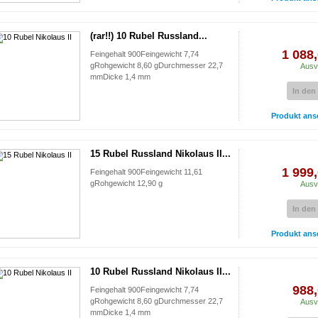
(rar!!) 10 Rubel Russland...
1 088,
Feingehalt 900Feingewicht 7,74
gRohgewicht 8,60 gDurchmesser 22,7
Ausv
mmDicke 1,4 mm
In den
Produkt ans
15 Rubel Russland Nikolaus II...
1 999,
Feingehalt 900Feingewicht 11,61
gRohgewicht 12,90 g
Ausv
In den
Produkt ans
10 Rubel Russland Nikolaus II...
988,
Feingehalt 900Feingewicht 7,74
gRohgewicht 8,60 gDurchmesser 22,7
Ausv
mmDicke 1,4 mm