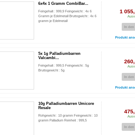
6x4x 1 Gramm CombiBar...
1 055,
Feingehalt : 999,9 Feingewicht : 4x 6
Gramm je Edelmetall Bruttogwicht : 4x 6
Ausv
gramm je Edelmetall
In den
Produkt ans
5x 1g Palladiumbarren
Valcambi...
260,
Feingehalt : 999,5 Feingewicht : 5g
Ausv
Bruttogewicht : 5g
In den
Produkt ans
10g Palladiumbarren Umicore
Resale
475,
Rohgewicht : 10 gramm Feingewicht : 10
Ausv
gramm Palladium Reinheit : 999,5
In den