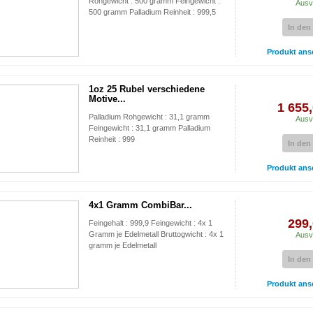
Rohgewicht : 500 gramm Feingewicht :
Ausv
500 gramm Palladium Reinheit : 999,5
In den
Produkt ans
1oz 25 Rubel verschiedene
Motive...
1 655,
Palladium Rohgewicht : 31,1 gramm
Ausv
Feingewicht : 31,1 gramm Palladium
Reinheit : 999
In den
Produkt ans
4x1 Gramm CombiBar...
299,
Feingehalt : 999,9 Feingewicht : 4x 1
Gramm je Edelmetall Bruttogwicht : 4x 1
Ausv
gramm je Edelmetall
In den
Produkt ans