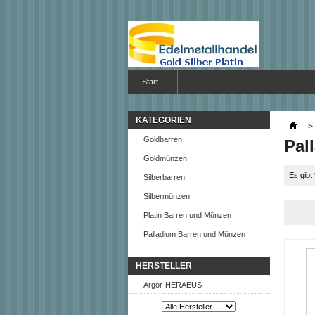
Start
KATEGORIEN
>
Goldbarren
Pal
Goldmünzen
Es gibt
Silberbarren
Silbermünzen
Platin Barren und Münzen
Palladium Barren und Münzen
HERSTELLER
Argor-HERAEUS