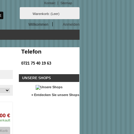
Kontakt
Sitemap
Warenkorb:
(Leer)
Willkommen
Anmelden
Telefon
0721 75 40 19 63
UNSERE SHOPS
» Entdecken Sie unsere Shops
00 €
erkauft
 Korb