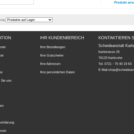
Produkt ans
rung
ATION
IHR KUNDENBEREICH
KONTAKTIEREN S
Scheideanstalt Karl
bote
Ihre Bestellungen
Karlstrasse 25

kte
Ihre Gutscheine
76133 Karlsruhe
Ihre Adressen
Tel. 0721 - 75 40 19 63
E-Mail
shop@scheideans
ps
Ihre persönlichen Daten
 Sie uns
ten
erklärung
erein