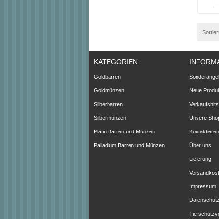
Sortie
KATEGORIEN
INFORM
Goldbarren
Sonderange
Goldmünzen
Neue Produ
Silberbarren
Verkaufshits
Silbermünzen
Unsere Sho
Platin Barren und Münzen
Kontaktieren
Palladium Barren und Münzen
Über uns
Lieferung
Versandkos
Impressum
Datenschutz
Tierschutzv