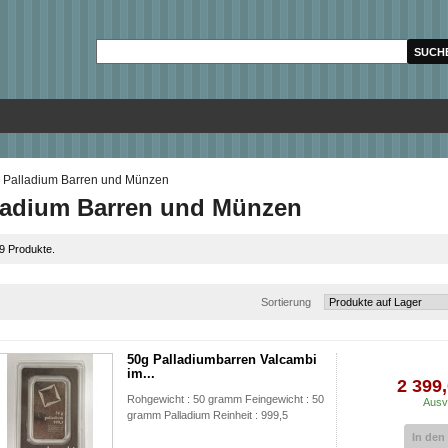
Palladium Barren und Münzen
ladium Barren und Münzen
 9 Produkte.
Sortierung
50g Palladiumbarren Valcambi
im...
2 399,
Rohgewicht : 50 gramm Feingewicht : 50
Ausv
gramm Palladium Reinheit : 999,5
In den