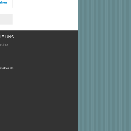
ehen
IE UNS
sruhe
taltka.de